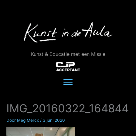
Ga
naar
de
inhoud
Kunst & Educatie met een Missie
IMG_20160322_164844
Door
Meg Mercx
/
3 juni 2020