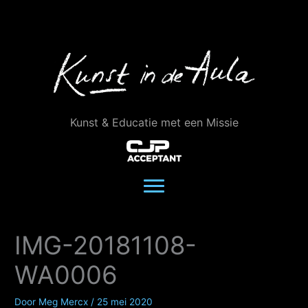
Ga
naar
de
inhoud
Kunst & Educatie met een Missie
IMG-20181108-
WA0006
Door
Meg Mercx
/
25 mei 2020