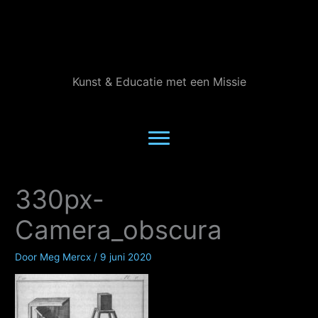
Ga
naar
de
inhoud
Kunst & Educatie met een Missie
330px-
Camera_obscura
Door
Meg Mercx
/
9 juni 2020