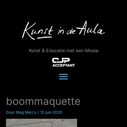
Ga
naar
de
inhoud
Kunst & Educatie met een Missie
boommaquette
Door
Meg Mercx
/
10 juni 2020