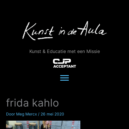
Ga
naar
de
inhoud
Kunst & Educatie met een Missie
frida kahlo
Door
Meg Mercx
/
26 mei 2020