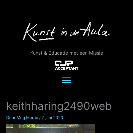
Ga
naar
de
inhoud
Kunst & Educatie met een Missie
keithharing2490web
Door
Meg Mercx
/
7 juni 2020