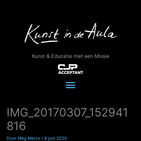
Ga
naar
de
inhoud
Kunst & Educatie met een Missie
IMG_20170307_152941
816
Door
Meg Mercx
/
8 juni 2020