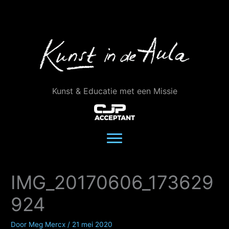
Ga
naar
de
inhoud
Kunst & Educatie met een Missie
IMG_20170606_173629
924
Door
Meg Mercx
/
21 mei 2020