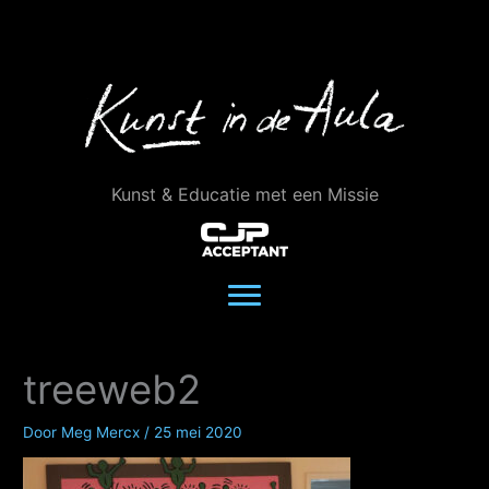
Ga
naar
de
inhoud
Kunst & Educatie met een Missie
treeweb2
Door
Meg Mercx
/
25 mei 2020