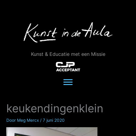
Ga
naar
de
inhoud
Kunst & Educatie met een Missie
keukendingenklein
Door
Meg Mercx
/
7 juni 2020