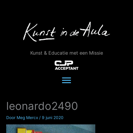
Ga
naar
de
inhoud
Kunst & Educatie met een Missie
leonardo2490
Door
Meg Mercx
/
9 juni 2020