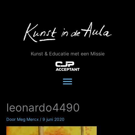
Ga
naar
de
inhoud
Kunst & Educatie met een Missie
leonardo4490
Door
Meg Mercx
/
9 juni 2020