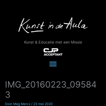
Ga
naar
de
inhoud
Kunst & Educatie met een Missie
IMG_20160223_09584
3
Door
Meg Mercx
/
23 mei 2020