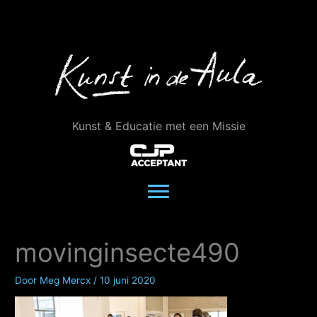
Ga
naar
de
inhoud
Kunst & Educatie met een Missie
movinginsecte490
Door
Meg Mercx
/
10 juni 2020