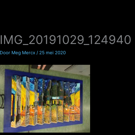
IMG_20191029_124940
Door
Meg Mercx
/
25 mei 2020