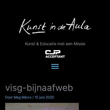
Ga
naar
de
inhoud
Kunst & Educatie met een Missie
visg-bijnaafweb
Door
Meg Mercx
/
10 juni 2020