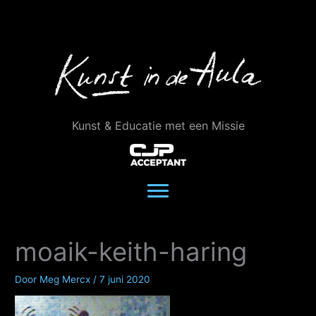
Ga
naar
de
inhoud
Kunst & Educatie met een Missie
moaik-keith-haring
Door
Meg Mercx
/
7 juni 2020