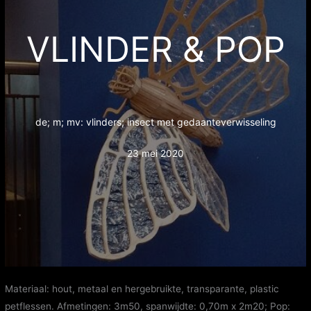
VLINDER & POP
de; m; mv: vlinders; insect met gedaanteverwisseling
23 mei 2020
Materiaal: hout, metaal en hergebruikte, transparante, plastic
petflessen. Afmetingen: 3m50, spanwijdte: 0,70m x 2m20; Pop: