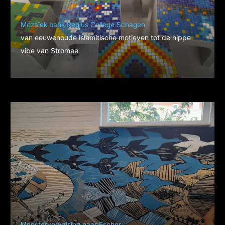
Mozaïek bank Regius College Schagen
van eeuwenoude islamitische motieven tot de hippe
vibe van Stromae
Meestervervalsing naar Escher