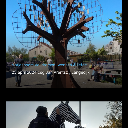
slotjesboom vol dromen, wensen & liefde
25 april 2024 csg Jan Arentsz , Langedijk