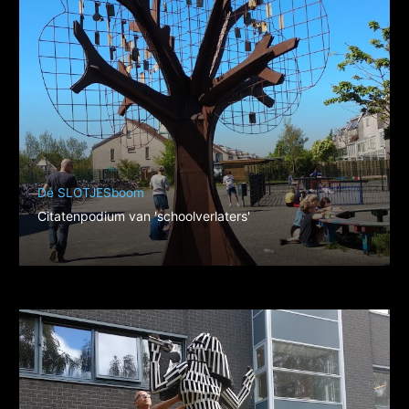
Dé SLOTJESboom
Citatenpodium van 'schoolverlaters'