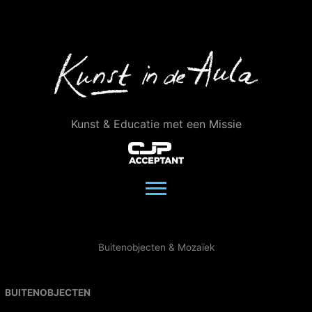
Ga
naar
de
inhoud
Kunst & Educatie met een Missie
Buitenobjecten & Mozaïek
BUITENOBJECTEN