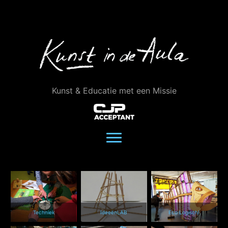
Ga
naar
de
inhoud
Kunst & Educatie met een Missie
Techniek
IdeeënLAB
Eco Logisch!