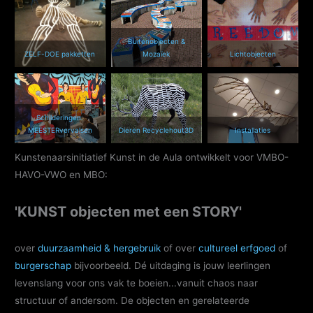
Buitenobjecten &
ZELF-DOE pakketten
Mozaïek
Lichtobjecten
Schilderingen:
MEESTERvervalsen
Dieren Recyclehout3D
Installaties
Kunstenaarsinitiatief Kunst in de Aula ontwikkelt voor VMBO-
HAVO-VWO en MBO:
'KUNST objecten met een STORY'
over
duurzaamheid & hergebruik
of over
cultureel erfgoed
of
burgerschap
bijvoorbeeld. Dé uitdaging is jouw leerlingen
levenslang voor ons vak te boeien...vanuit chaos naar
structuur of andersom. De objecten en gerelateerde