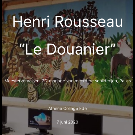
Henri Rousseau
“Le Douanier”
Meestervervalsen: 2D-mariage van meerdere schilderijen, Pallas
Athene College Ede
7 juni 2020