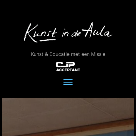
Ga
naar
de
inhoud
Kunst & Educatie met een Missie