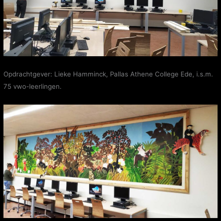
Opdrachtgever: Lieke Hamminck, Pallas Athene College Ede, i.s.m.
75 vwo-leerlingen.