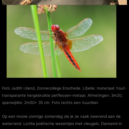
Foto Judith IJland, Zonnecollege Enschede
.
Libelle: materiaal: hout-
transparante hergebruikte petflessen-metaal. Afmetingen: 3m20,
spanwijdte: 2m50x 35 cm. Foto rechts een Vuurlibel.
Op een mooie zonnige zomerdag zie je ze vaak zwevend aan de
waterrand. Lichte poëtische wezentjes met vleugels. Dansend in