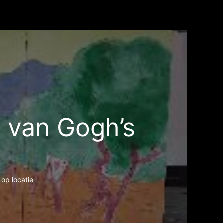
r van Gogh’s
 op locatie