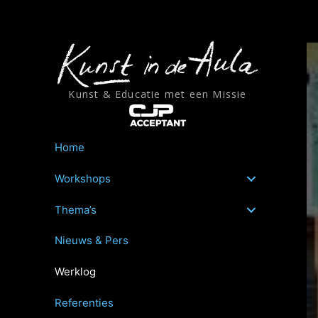
Ga
naar
de
inhoud
Kunst & Educatie met een Missie
Home
Workshops
Thema’s
Nieuws & Pers
Werklog
Referenties