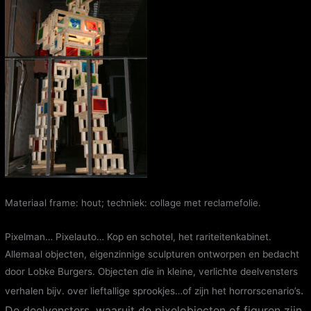
Materiaal frame: hout; techniek: collage met reclamefolie.
Pixelman… Pixelauto… Kop en schotel, het rariteitenkabinet.
Allemaal objecten, eigenzinnige sculpturen ontworpen en bedacht
door Lobke Burgers. Objecten die in kleine, verlichte deelvensters
.
verhalen bijv. over lieftallige sprookjes…of zijn het horrorscenario’s
De deelvensters, waaruit de pixelobjecten of figuren zijn