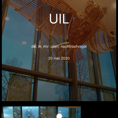
UIL
de; m; mv: uilen; nachtroofvogel
20 mei 2020