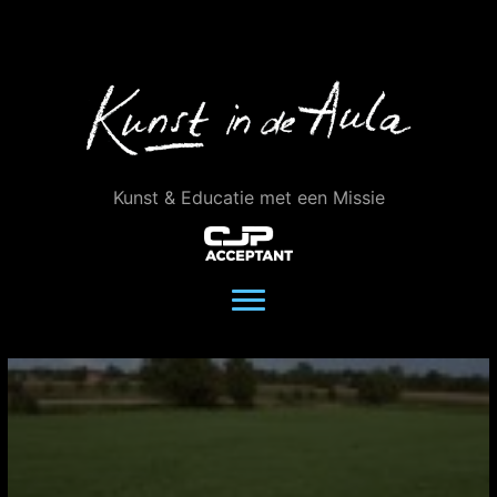
Ga
naar
de
inhoud
Kunst & Educatie met een Missie