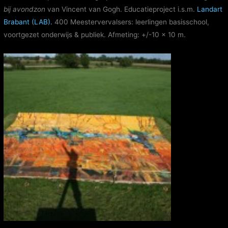
bij avondzon
van Vincent van Gogh. Educatieproject i.s.m.
Landart
Brabant (LAB).
400 Meestervervalsers: leerlingen basisschool,
voortgezet onderwijs & publiek. Afmeting: +/-10 x 10 m.