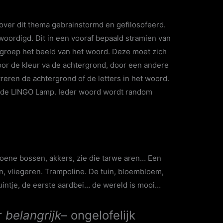
 over dit thema gebrainstormd en gefilosofeerd.
woordigd. Dit in een vooraf bepaald stramien van
 groep het beeld van het woord. Deze moet zich
or de kleur va de achtergrond, door een andere
ustreren de achtergrond of de letters in het woord.
nde LINGO Lamp. Ieder woord wordt random
groene bossen, akkers, zie die tarwe aren… Een
n, vliegeren. Trampoline. De tuin, bloembloem,
intje, de eerste aardbei… de wereld is mooi…
r
belangrijk
– ongelofelijk