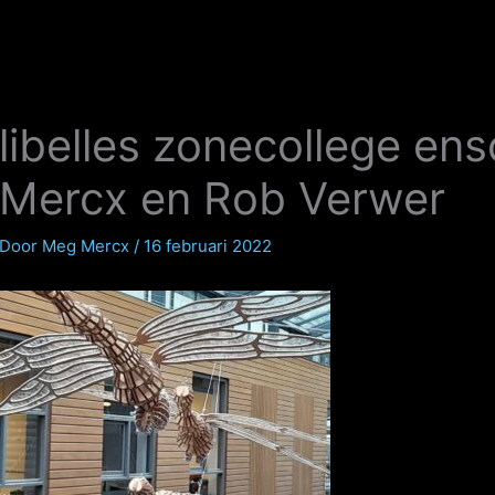
libelles zonecollege e
Mercx en Rob Verwer
Door
Meg Mercx
/
16 februari 2022