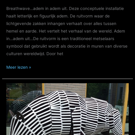
Breathwave…adem in adem uit. Deze conceptuele installatie
haalt letterlijk en figuurlijk adem. De ruitvorm waar de
lichtgevende zakken inhangen verhaalt over alles tussen
hemel en aarde. Het vertelt het verhaal van de wereld. Adem
in…adem uit…De ruitvorm is een traditioneel metselaars
symbool dat gebruikt wordt als decoratie in muren van diverse
culturen wereldwijd. Door het
Breathwave:
Meer lezen »
adem
in
ademt
uit
:)
Luchtzakkenproject
Praktijkschool
de