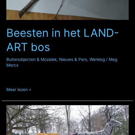
Beesten in het LAND-
ART bos
Buitenobjecten & Mozaïek
,
Nieuws & Pers
,
Werklog
/
Meg
Mercx
Beesten
Meer lezen »
in
het
LAND-
ART
bos