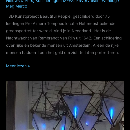
Nieuws & Pers
,
Schilderingen: MEESTERvervalsen
,
Werklog
/
Meg Mercx
3D Kunstproject Beautiful People, geschilderd door 75
leerlingen Pro Almere Tompoes locatie Het meest bekende
groepsportret ter wereld vind je in Nederland. Het is de
Nachtwacht van Rembrandt van Rijn uit 1642. Een schildering
over rijke en bekende mensen uit Amsterdam. Alleen de rijke
mensen hadden toen het geld om zich te laten portretteren.
Beautiful
Meer lezen »
People,
kunstproject
PRO
Almere
portrettengroep,
geïnspireerd
op
de