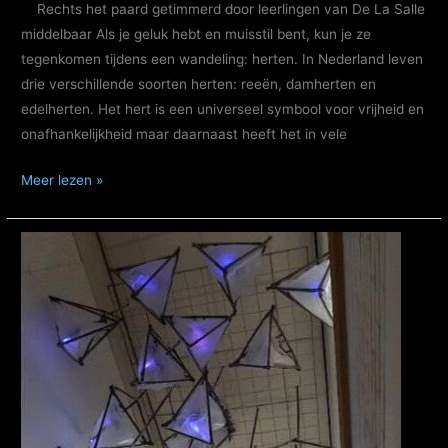
Rechts het paard getimmerd door leerlingen van De La Salle
middelbaar Als je geluk hebt en muisstil bent, kun je ze
tegenkomen tijdens een wandeling: herten. In Nederland leven
drie verschillende soorten herten: reeën, damherten en
edelherten. Het hert is een universeel symbool voor vrijheid en
onafhankelijkheid maar daarnaast heeft het in vele
Monument
Meer lezen »
voor
dieren,
timmerworkshop
Het
edelhert:
Ben
je
klaar
voor
een