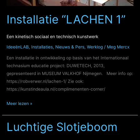
Installatie “LACHEN 1”
Een kinetisch sociaal en technisch kunstwerk
IdeeënLAB
,
Installaties
,
Nieuws & Pers
,
Werklog
/
Meg Mercx
Een installatie in ontwikkeling op basis van het Internationaal
technasium educatie project: DUWETECH, 2013,
gepresenteerd in MUSEUM VALKHOF Nijmegen. Meer info op:
https://robverwer.nl/lachen-1/ Zie ook:
https://kunstindeaula.nl/complimenenten-corner/
Installatie
Meer lezen »
“LACHEN
1”
Luchtige Slotjeboom
Een
kinetisch