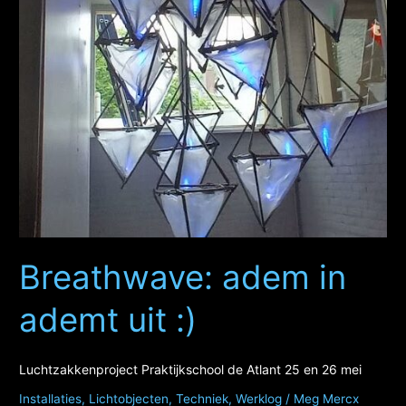
thematiek
vd
schilderingen
van
Amy
Sherald
Breathwave: adem in
ademt uit :)
Luchtzakkenproject Praktijkschool de Atlant 25 en 26 mei
Installaties
,
Lichtobjecten
,
Techniek
,
Werklog
/
Meg Mercx