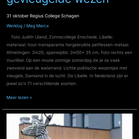
31 oktober Regius College Schagen
Werklog
/
Meg Mercx
Foto Judith IJland, Zonnecollege Enschede. Libelle:
materiaal: hout-transparante hergebruikte petflessen-metaal.
Afmetingen: 3m20, spanwijdte: 2m50x 35 cm. Foto rechts een
Vuurlibel. Op een mooie zonnige zomerdag zie je ze vaak
zwevend aan de waterrand. Lichte poëtische wezentjes met
vleugels. Dansend in de lucht. De Libelle. In Nederland zijn er
jawel zo’n 71 verschillende soorten.
Libelle,
Meer lezen »
het
gevleugelde
wezen
31
oktober