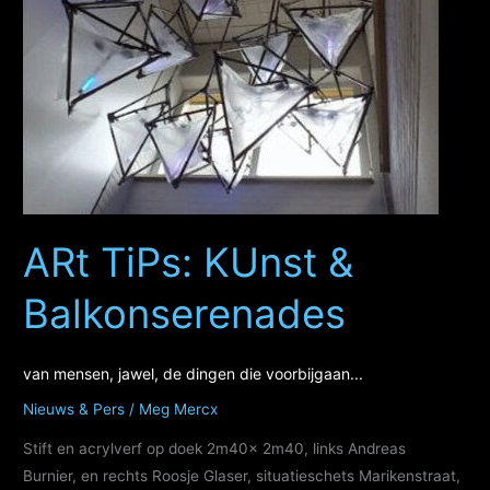
uitdaging?
De
La
Salle
middelbaar
woe.27
sept.
ARt TiPs: KUnst &
Balkonserenades
van mensen, jawel, de dingen die voorbijgaan...
Nieuws & Pers
/
Meg Mercx
Stift en acrylverf op doek 2m40x 2m40, links Andreas
Burnier, en rechts Roosje Glaser, situatieschets Marikenstraat,