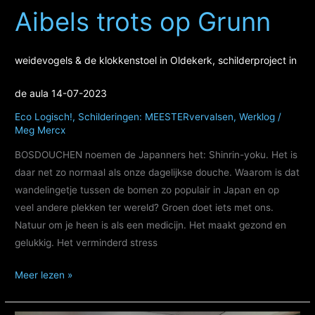
die
Aibels trots op Grunn
voorbijgaan...
weidevogels & de klokkenstoel in Oldekerk, schilderproject in
de aula 14-07-2023
Eco Logisch!
,
Schilderingen: MEESTERvervalsen
,
Werklog
/
Meg Mercx
BOSDOUCHEN noemen de Japanners het: Shinrin-yoku. Het is
daar net zo normaal als onze dagelijkse douche. Waarom is dat
wandelingetje tussen de bomen zo populair in Japan en op
veel andere plekken ter wereld? Groen doet iets met ons.
Natuur om je heen is als een medicijn. Het maakt gezond en
gelukkig. Het verminderd stress
Aibels
Meer lezen »
trots
op