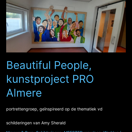
Grunn
weidevogels
&
de
klokkenstoel
in
Oldekerk,
schilderproject
Beautiful People,
in
de
kunstproject PRO
aula
Almere
14-
07-
2023
portrettengroep, geïnspireerd op de thematiek vd
schilderingen van Amy Sherald