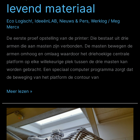
levend materiaal
Eco Logisch!
,
IdeeënLAB
,
Nieuws & Pers
,
Werklog
/
Meg
Mercx
De eerste proef opstelling van de printer: Die bestaat uit drie
armen die aan masten zijn verbonden. De masten bewegen de
armen omhoog en omlaag waardoor het driehoekige centrale
platform op elke willekeurige plek tussen de drie masten kan
worden gebracht. Een speciaal computer programma zorgt dat
de beweging van het platform de contour van
3D
Meer lezen »
printen
met
leem
en
levend
materiaal