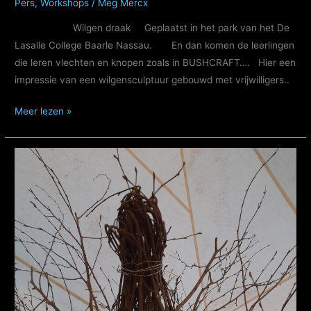
Pers
,
Workshops
/
Meg Mercx
Wilgen draak Geplaatst in het park van het De
Lasalle College Baarle Nassau. En dan komen de leerlingen
die leren vlechten en knopen zoals in BUSHCRAFT…. Hier een
impressie van een wilgensculptuur gebouwd met vrijwilligers..
Wilgen
Meer lezen »
Draken
Grote
buitensculpturen
van
wilgentakken