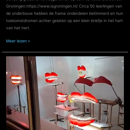
Groningen.https://www.isgroningen.nl/ Circa 50 leerlingen van
de onderbouw hebben de frame onderdelen betimmerd en hun
toekomstdromen achter gelaten op een klein briefje in het hart
van het hert.
Wakend
Meer lezen »
hert
beschermt
grazend
jong.