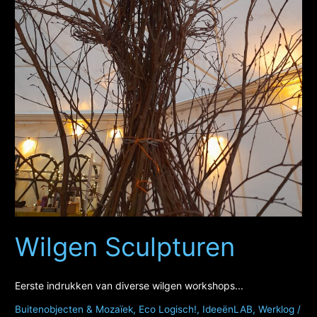
Wilgen Sculpturen
Eerste indrukken van diverse wilgen workshops...
Buitenobjecten & Mozaïek
,
Eco Logisch!
,
IdeeënLAB
,
Werklog
/