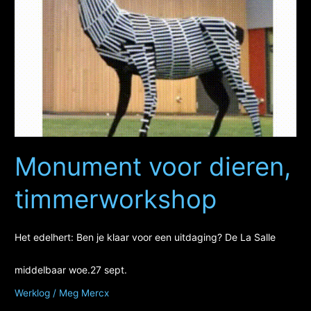
Regius
College
Schagen
Monument voor dieren,
timmerworkshop
Het edelhert: Ben je klaar voor een uitdaging? De La Salle
middelbaar woe.27 sept.
Werklog
/
Meg Mercx