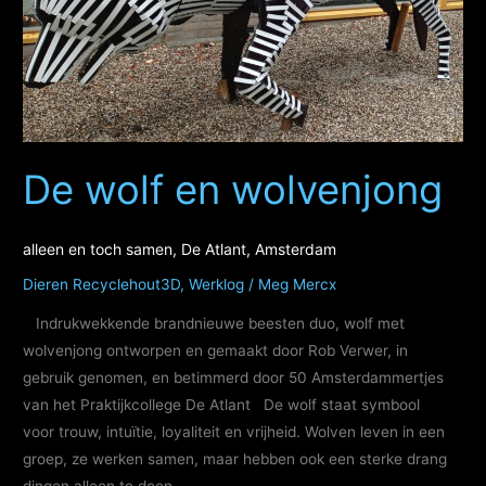
Atlant
25
en
26
mei
De wolf en wolvenjong
alleen en toch samen, De Atlant, Amsterdam
Dieren Recyclehout3D
,
Werklog
/
Meg Mercx
Indrukwekkende brandnieuwe beesten duo, wolf met
wolvenjong ontworpen en gemaakt door Rob Verwer, in
gebruik genomen, en betimmerd door 50 Amsterdammertjes
van het Praktijkcollege De Atlant De wolf staat symbool
voor trouw, intuїtie, loyaliteit en vrijheid. Wolven leven in een
groep, ze werken samen, maar hebben ook een sterke drang
dingen alleen te doen.