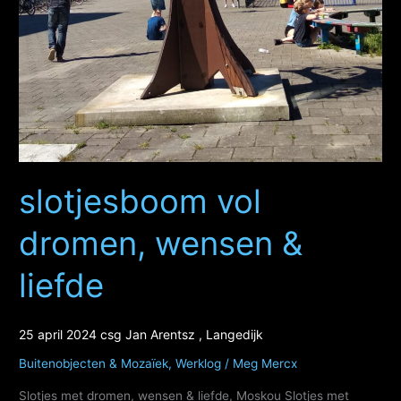
slotjesboom vol
dromen, wensen &
liefde
25 april 2024 csg Jan Arentsz , Langedijk
Buitenobjecten & Mozaïek
,
Werklog
/
Meg Mercx
Slotjes met dromen, wensen & liefde, Moskou Slotjes met