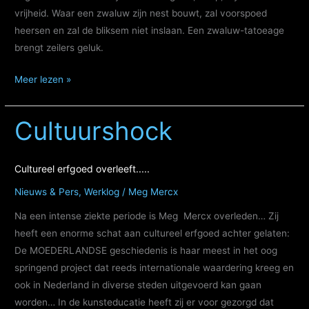
vrijheid. Waar een zwaluw zijn nest bouwt, zal voorspoed
heersen en zal de bliksem niet inslaan. Een zwaluw-tatoeage
brengt zeilers geluk.
Zwaluw
Meer lezen »
in
het
Cultuurshock
hoge
noorden.
Cultureel erfgoed overleeft.....
Nieuws & Pers
,
Werklog
/
Meg Mercx
Na een intense ziekte periode is Meg Mercx overleden… Zij
heeft een enorme schat aan cultureel erfgoed achter gelaten:
De MOEDERLANDSE geschiedenis is haar meest in het oog
springend project dat reeds internationale waardering kreeg en
ook in Nederland in diverse steden uitgevoerd kan gaan
worden… In de kunsteducatie heeft zij er voor gezorgd dat