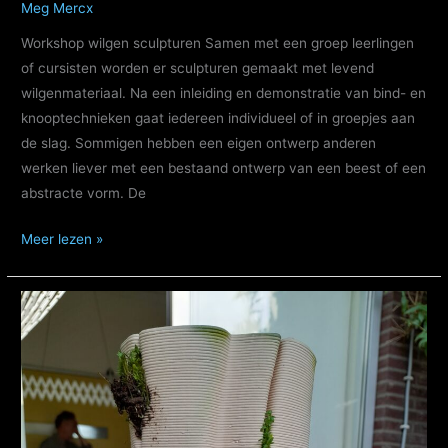
Meg Mercx
Workshop wilgen sculpturen Samen met een groep leerlingen
of cursisten worden er sculpturen gemaakt met levend
wilgenmateriaal. Na een inleiding en demonstratie van bind- en
knooptechnieken gaat iedereen individueel of in groepjes aan
de slag. Sommigen hebben een eigen ontwerp anderen
werken liever met een bestaand ontwerp van een beest of een
abstracte vorm. De
Wilgen
Meer lezen »
Sculpturen
Eerste
indrukken
van
diverse
wilgen
workshops...