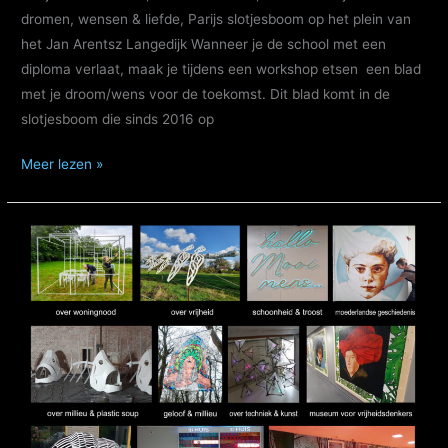
dromen, wensen & liefde, Parijs slotjesboom op het plein van
het Jan Arentsz Langedijk Wanneer je de school met een
diploma verlaat, maak je tijdens een workshop etsen een blad
met je droom/wens voor de toekomst. Dit blad komt in de
slotjesboom die sinds 2016 op
slotjesboom
Meer lezen »
vol
dromen,
wensen
&
liefde
25
april
2024
csg
Jan
Arentsz