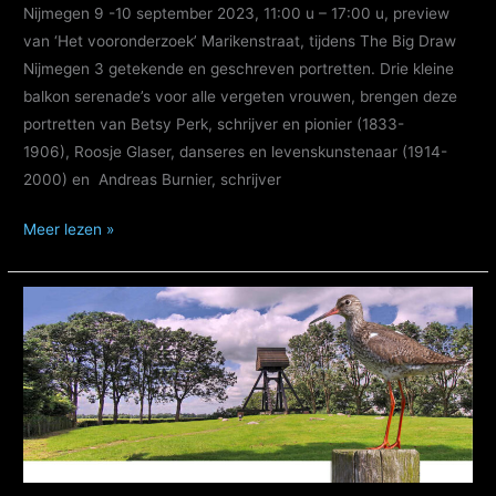
Nijmegen 9 -10 september 2023, 11:00 u – 17:00 u, preview
van ‘Het vooronderzoek’ Marikenstraat, tijdens The Big Draw
Nijmegen 3 getekende en geschreven portretten. Drie kleine
balkon serenade’s voor alle vergeten vrouwen, brengen deze
portretten van Betsy Perk, schrijver en pionier (1833-
1906), Roosje Glaser, danseres en levenskunstenaar (1914-
2000) en Andreas Burnier, schrijver
ARt
Meer lezen »
TiPs:
KUnst
&
Balkonserenades
van
mensen,
jawel,
de
dingen