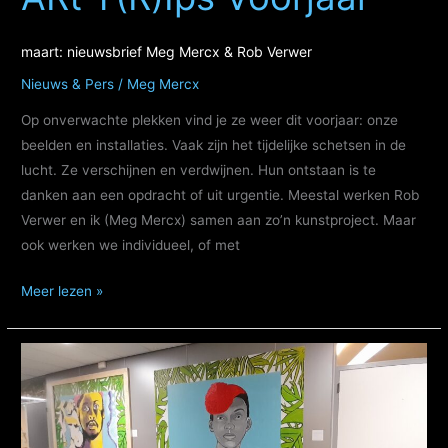
maart: nieuwsbrief Meg Mercx & Rob Verwer
Nieuws & Pers
/
Meg Mercx
Op onverwachte plekken vind je ze weer dit voorjaar: onze
beelden en installaties. Vaak zijn het tijdelijke schetsen in de
lucht. Ze verschijnen en verdwijnen. Hun ontstaan is te
danken aan een opdracht of uit urgentie. Meestal werken Rob
Verwer en ik (Meg Mercx) samen aan zo’n kunstproject. Maar
ook werken we individueel, of met
ARt
Meer lezen »
T(R)Ips
Voorjaar
maart:
nieuwsbrief
Meg
Mercx