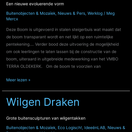
sociaal
Een nieuwe evoluerende vorm
en
Buitenobjecten & Mozaïek
,
Nieuws & Pers
,
Werklog
/
Meg
technisch
Mercx
kunstwerk
Deze Boom is uitgevoerd in stalen steigerbuis wat maakt dat
de boom transparant wordt en net lijkt op een ruimtelijke
pentekening…. Verder bood deze uitvoering de mogelijkheid
om ook leerlingen te laten lassen bij de constructie van de
boom, uiteraard in uitgebreide medewerking van het VMBO
TERRA OLDEKERK. Om de boom te voorzien van
Luchtige
Meer lezen »
Slotjeboom
Een
Wilgen Draken
nieuwe
evoluerende
vorm
Grote buitensculpturen van wilgentakken
Buitenobjecten & Mozaïek
,
Eco Logisch!
,
IdeeënLAB
,
Nieuws &