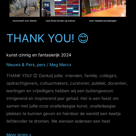
,
Langedijk
THANK YOU! 😊
kunst-zinnig en fantasierijk 2024
Nieuws & Pers
,
pers
/
Meg Mercx
THANK YOU! 😊 Dankzij jullie: vrienden, familie, collega’s,
opdrachtgevers, cultuurmakers, curatoren, publiek, docenten,
leerlingen en vrijwilligers hebben wij een buitengewoon
intrigerend en inspirerend jaar gehad. Het is een feest om
samen met jullie onze onalledaagse kunst, onalledaagse
plekken te kunnen geven en hierdoor de wereld een beetje
liefdevoller te dromen. We wensen iedereen een heel
THANK
Meer lezen »