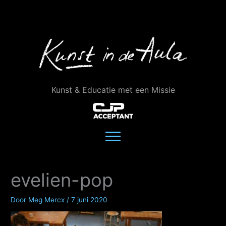
Ga
naar
de
inhoud
Kunst & Educatie met een Missie
evelien-pop
Door
Meg Mercx
/
7 juni 2020