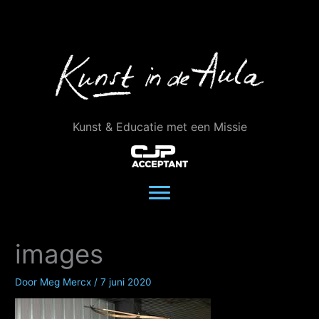
Ga
naar
de
inhoud
Kunst & Educatie met een Missie
images
Door
Meg Mercx
/
7 juni 2020