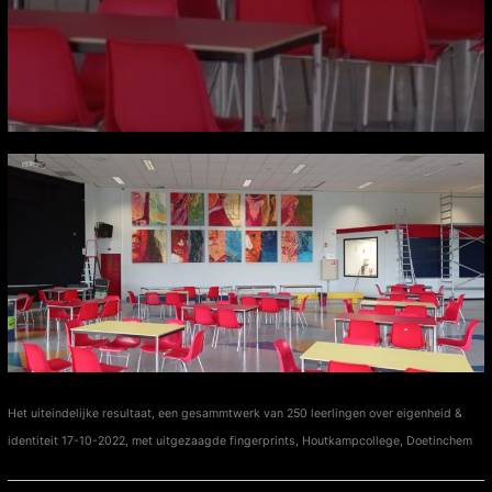
Het uiteindelijke resultaat, een gesammtwerk van 250 leerlingen over eigenheid &
identiteit 17-10-2022, met uitgezaagde fingerprints, Houtkampcollege, Doetinchem