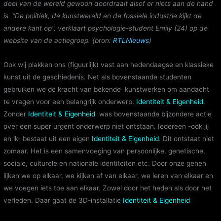
deel van de wereld gewoon doordraait alsof er niets aan de hand
is. “De politiek, de kunstwereld en de fossiele industrie kijkt de
andere kant op”, verklaart psychologie-student Emily (24) op de
website van de actiegroep. (bron:
RTLNieuws
)
Ook wij plakken ons (figuurlijk) vast aan hedendaagse en klassieke
kunst uit de geschiedenis. Net als bovenstaande studenten
gebruiken we de kracht van bekende kunstwerken om aandacht
te vragen voor een belangrijk onderwerp:
Identiteit & Eigenheid
.
Zonder
Identiteit & Eigenheid
was bovenstaande bijzondere actie
over een super urgent onderwerp niet ontstaan. Iedereen -ook jij
en ik- bestaat uit een eigen
Identiteit & Eigenheid
. Dit ontstaat niet
zomaar. Het is een samenvoeging van persoonlijke, genetische,
sociale, culturele en nationale identiteiten etc. Door onze genen
lijken we op elkaar, we kijken af van elkaar, we leren van elkaar en
we voegen iets toe aan elkaar. Zowel door het heden als door het
verleden. Daar gaat de 3D-installatie
Identiteit & Eigenheid
over
die we vandaag gaan maken…