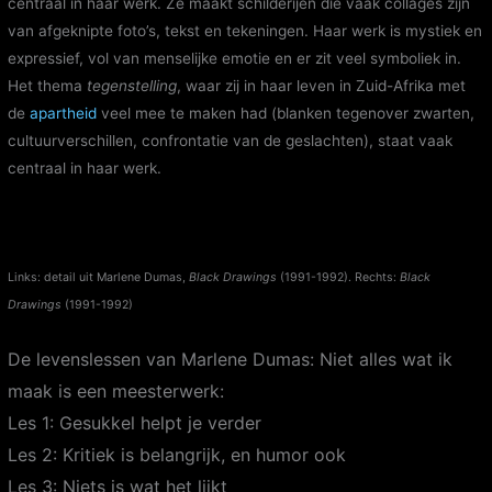
centraal in haar werk. Ze maakt schilderijen die vaak collages zijn
van afgeknipte foto’s, tekst en tekeningen. Haar werk is mystiek en
expressief, vol van menselijke emotie en er zit veel symboliek in.
Het thema
tegenstelling
, waar zij in haar leven in Zuid-Afrika met
de
apartheid
veel mee te maken had (blanken tegenover zwarten,
cultuurverschillen, confrontatie van de geslachten), staat vaak
centraal in haar werk.
Links: detail uit Marlene Dumas,
Black Drawings
(1991-1992). Rechts:
Black
Drawings
(1991-1992)
De levenslessen van Marlene Dumas: Niet alles wat ik
maak is een meesterwerk:
Les 1: Gesukkel helpt je verder
Les 2: Kritiek is belangrijk, en humor ook
Les 3: Niets is wat het lijkt