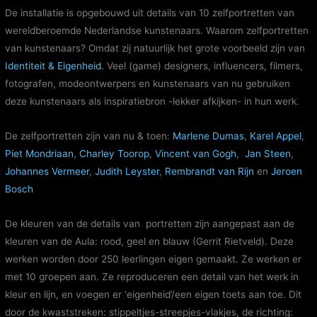
De installatie is opgebouwd uit details van 10 zelfportretten van
wereldberoemde Nederlandse kunstenaars. Waarom zelfportretten
van kunstenaars? Omdat zij natuurlijk het grote voorbeeld zijn van
Identiteit & Eigenheid.
Veel (game) designers, influencers, filmers,
fotografen, modeontwerpers en kunstenaars van nu gebruiken
deze kunstenaars als inspiratiebron -lekker afkijken- in hun werk.
De zelfportretten zijn van nu & toen:
Marlene Dumas
,
Karel Appel
,
Piet Mondriaan
,
Charley Toorop
,
Vincent van Gogh
,
Jan Steen
,
Johannes Vermeer
,
Judith Leyster
,
Rembrandt van Rijn
en
Jeroen
Bosch
De kleuren van de details van portretten zijn aangepast aan de
kleuren van de Aula: rood, geel en blauw (Gerrit Rietveld). Deze
werken worden door 250 leerlingen eigen gemaakt. Ze werken er
met 10 groepen aan. Ze reproduceren een detail van het werk in
kleur en lijn, en voegen er ‘eigenheid’/een eigen toets aan toe. Dit
door de kwaststreken: stippeltjes-streepjes-vlakjes, de richting: