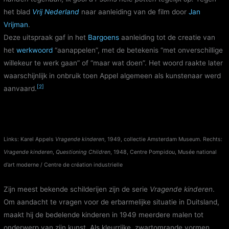
het blad
Vrij Nederland
naar aanleiding van de film door
Jan
Vrijman
.
Deze uitspraak gaf in het
Bargoens
aanleiding tot de creatie van
het
werkwoord
“aanappelen”, met de betekenis “met onverschillige
willekeur te werk gaan” of “maar wat doen”. Het woord raakte later
waarschijnlijk in onbruik toen Appel algemeen als kunstenaar werd
[2]
aanvaard.
Links: Karel Appels
Vragende kinderen
, 1949, collectie Amsterdam Museum. Rechts:
Vragende kinderen
,
Questioning Children
, 1948, Centre Pompidou, Musée national
d’art moderne / Centre de création industrielle
Zijn meest bekende schilderijen zijn de serie
Vragende kinderen
.
Om aandacht te vragen voor de erbarmelijke situatie in Duitsland,
maakt hij de bedelende kinderen in 1949 meerdere malen tot
onderwerp van zijn kunst. Als kleurrijke, zwartomrande vormen