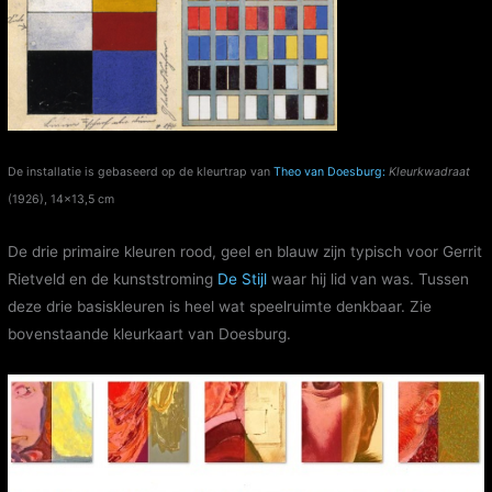
De installatie is gebaseerd op de kleurtrap van
Theo van Doesburg:
Kleurkwadraat
(1926), 14×13,5 cm
De drie primaire kleuren rood, geel en blauw zijn typisch voor Gerrit
Rietveld en de kunststroming
De Stijl
waar hij lid van was. Tussen
deze drie basiskleuren is heel wat speelruimte denkbaar. Zie
bovenstaande kleurkaart van Doesburg.