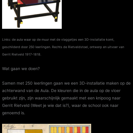
Links: de aula waar op de muur met de vlaggetjes een 3D-installatie komt,
geschilderd door 250 leerlingen. Rechts de Rietveldstoel, ontwerp en uitvoer van
Gerrit Rietveld 1917-1818.
Wat gaan we doen?
Samen met 250 leerlingen gaan we een 3D-installatie maken op de
achterwand van de Aula. De kleuren die in de aula op de vloer
gebruikt zijn, zijn waarschijnlijk gemaakt met een knipoog naar
Gerrit Rietveld (Weet je wie dat is?), waar de school ook naar
genoemd is.