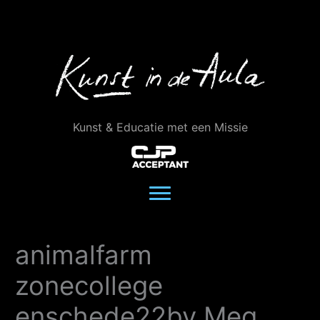
Ga
naar
de
inhoud
Kunst & Educatie met een Missie
animalfarm
zonecollege
enschede22by Meg