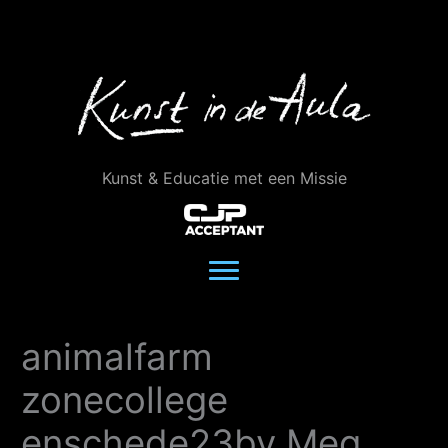
Ga
naar
de
inhoud
Kunst & Educatie met een Missie
animalfarm
zonecollege
enschede23by Meg