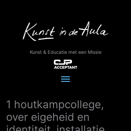
Ga
naar
de
inhoud
Kunst & Educatie met een Missie
1 houtkampcollege,
over eigeheid en
identiteit, installatie