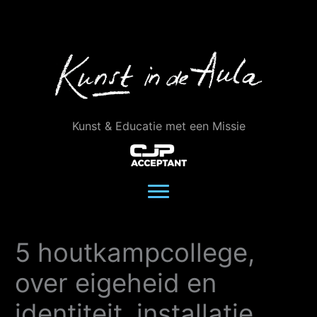
Ga
naar
de
inhoud
Kunst & Educatie met een Missie
5 houtkampcollege,
over eigeheid en
identiteit, installatie