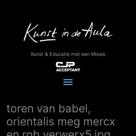
Ga
naar
de
inhoud
Kunst & Educatie met een Missie
toren van babel,
orientalis meg mercx
en rob verwerx5.jpg