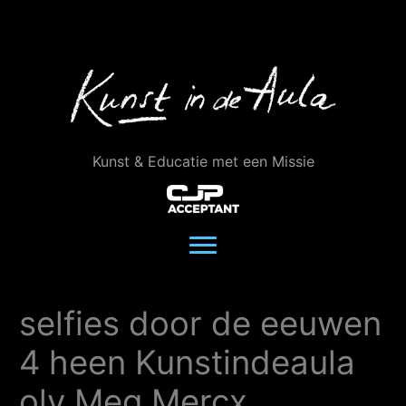
Ga
naar
de
inhoud
Kunst & Educatie met een Missie
selfies door de eeuwen
4 heen Kunstindeaula
olv Meg Mercx