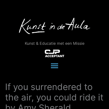
Ga
naar
de
inhoud
Kunst & Educatie met een Missie
If you surrendered to
the air, you could ride it
by Amy Sherald