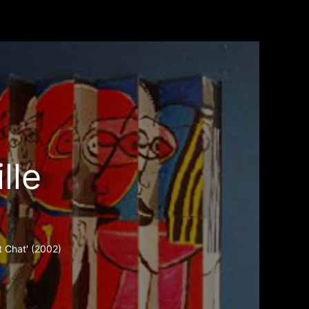
lle
 Chat' (2002)