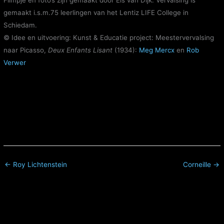
Filmpje en foto’s zijn gemaakt door Els van Dijk. Vervalsing is
gemaakt i.s.m.75 leerlingen van het Lentiz LIFE College in
Schiedam.
© Idee en uitvoering: Kunst & Educatie project: Meestervervalsing
naar Picasso,
Deux Enfants Lisant
(1934):
Meg Mercx
en
Rob
Verwer
← Roy Lichtenstein
Corneille →