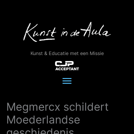
Ga
naar
de
inhoud
Kunst & Educatie met een Missie
Megmercx schildert
Moederlandse
geschiedenis