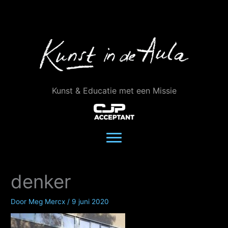
Ga
naar
de
inhoud
Kunst & Educatie met een Missie
denker
Door
Meg Mercx
/
9 juni 2020