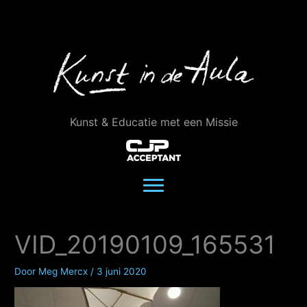
Ga
naar
de
inhoud
Kunst & Educatie met een Missie
VID_20190109_165531
Door
Meg Mercx
/
3 juni 2020