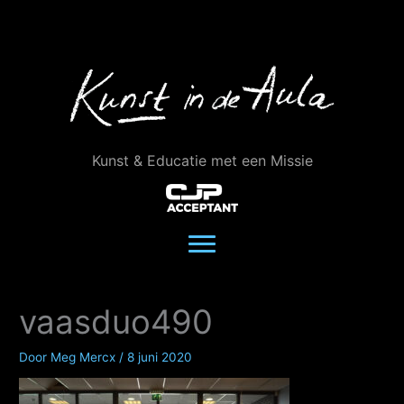
Ga
naar
de
inhoud
Kunst & Educatie met een Missie
vaasduo490
Door
Meg Mercx
/
8 juni 2020