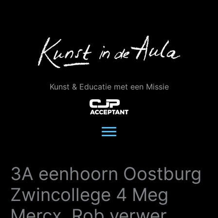
Ga
naar
de
inhoud
Kunst & Educatie met een Missie
3A eenhoorn Oostburg
Zwincollege 4 Meg
Mercx, Rob verwer