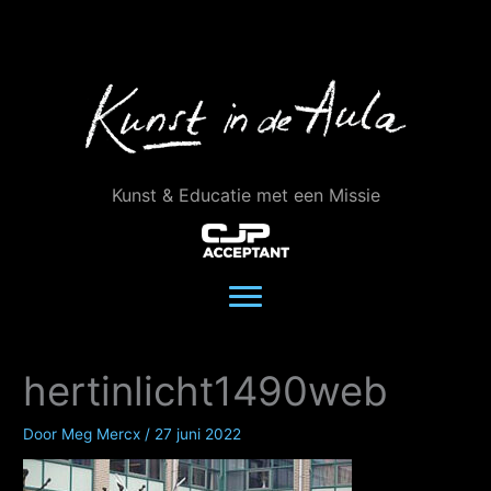
Ga
naar
de
inhoud
Kunst & Educatie met een Missie
hertinlicht1490web
Door
Meg Mercx
/
27 juni 2022