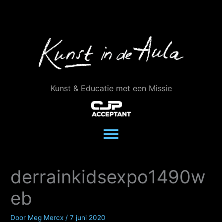
Ga
naar
de
inhoud
Kunst & Educatie met een Missie
derrainkidsexpo1490w
eb
Door
Meg Mercx
/
7 juni 2020