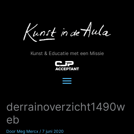
Ga
naar
de
inhoud
Kunst & Educatie met een Missie
derrainoverzicht1490w
eb
Door
Meg Mercx
/
7 juni 2020