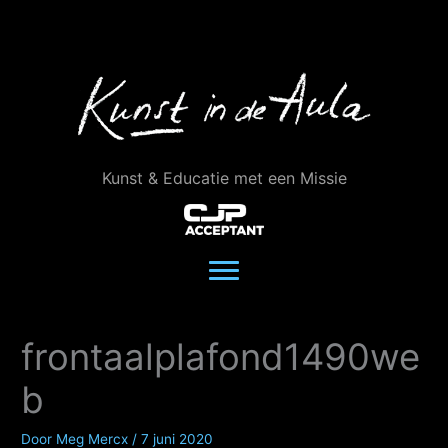
Ga
naar
de
inhoud
Kunst & Educatie met een Missie
frontaalplafond1490we
b
Door
Meg Mercx
/
7 juni 2020